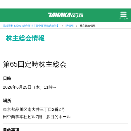
メニュー
電設資材＆OAの総合商社【田中商事株式会社】
IR情報
株主総会情報
株主総会情報
第65回定時株主総会
日時
2026年6月25日（木）11時～
場所
東京都品川区南大井三丁目2番2号
田中商事本社ビル7階 多目的ホール
目的事項