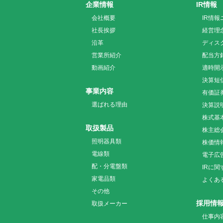
企業情報
IR情報
会社概要
IR情報
社長挨拶
経営理
沿革
ディス
営業所紹介
配当方
動画紹介
適時開
決算短
事業内容
有価証
選ばれる理由
決算説
株式基
取扱製品
株主総
照明器具類
株価情
電線類
電子広
配・分電盤類
IRに
家電品類
よくあ
その他
採用情
取扱メーカー
仕事内