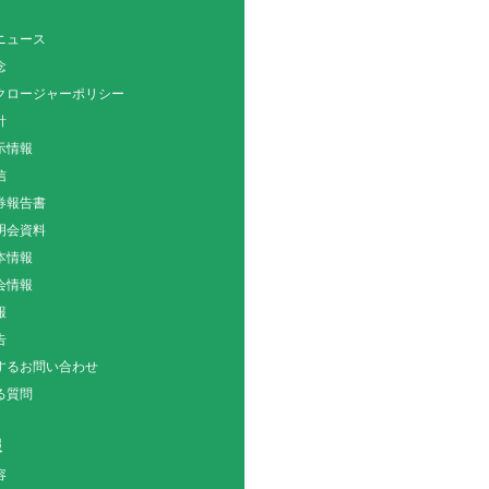
ニュース
念
クロージャーポリシー
針
示情報
信
券報告書
明会資料
本情報
会情報
報
告
関するお問い合わせ
る質問
報
容