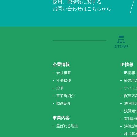
採用、IR情報に関する
お問い合わせはこちらから
企業情報
IR情報
会社概要
IR情報
社長挨拶
経営理
沿革
ディス
営業所紹介
配当方
動画紹介
適時開
決算短
事業内容
有価証
選ばれる理由
決算説
株式基