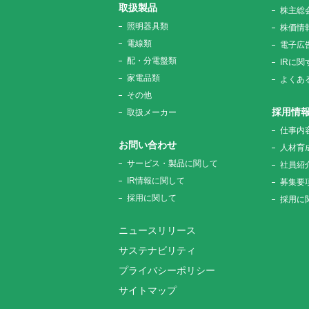
取扱製品
株主総
照明器具類
株価情
電線類
電子広
配・分電盤類
IRに
家電品類
よくあ
その他
採用情
取扱メーカー
仕事内
お問い合わせ
人材育
サービス・製品に関して
社員紹
IR情報に関して
募集要
採用に関して
採用に
ニュースリリース
サステナビリティ
プライバシーポリシー
サイトマップ