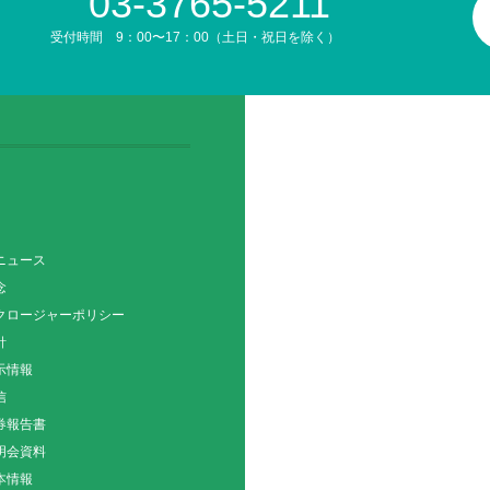
03-3765-5211
受付時間 9：00〜17：00（土日・祝日を除く）
ニュース
念
クロージャーポリシー
針
示情報
信
券報告書
明会資料
本情報