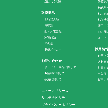
選ばれる理由
決算説
株式基
取扱製品
株主総
照明器具類
株価情
電線類
電子広
配・分電盤類
IRに
家電品類
よくあ
その他
採用情
取扱メーカー
仕事内
お問い合わせ
人材育
サービス・製品に関して
社員紹
IR情報に関して
募集要
採用に関して
採用に
ニュースリリース
サステナビリティ
プライバシーポリシー