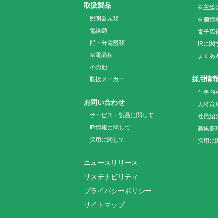
取扱製品
株主総
照明器具類
株価情
電線類
電子広
配・分電盤類
IRに
家電品類
よくあ
その他
採用情
取扱メーカー
仕事内
お問い合わせ
人材育
サービス・製品に関して
社員紹
IR情報に関して
募集要
採用に関して
採用に
ニュースリリース
サステナビリティ
プライバシーポリシー
サイトマップ