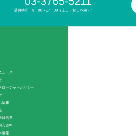
03-3765-5211
受付時間 9：00〜17：00（土日・祝日を除く）
ニュース
念
クロージャーポリシー
針
示情報
信
券報告書
明会資料
本情報