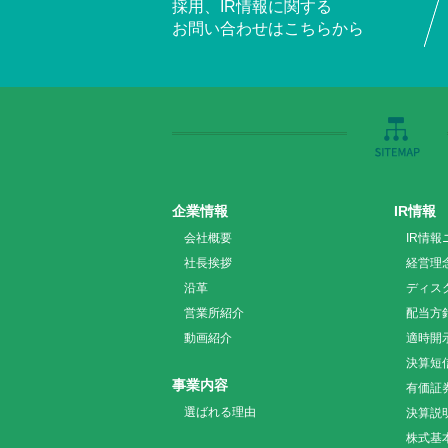
採用、IR情報に関する
お問い合わせはこちらから
企業情報
IR情報
会社概要
IR情報
社長挨拶
経営理
沿革
ディス
営業所紹介
配当方
動画紹介
適時開
決算短
事業内容
有価証
選ばれる理由
決算説
株式基