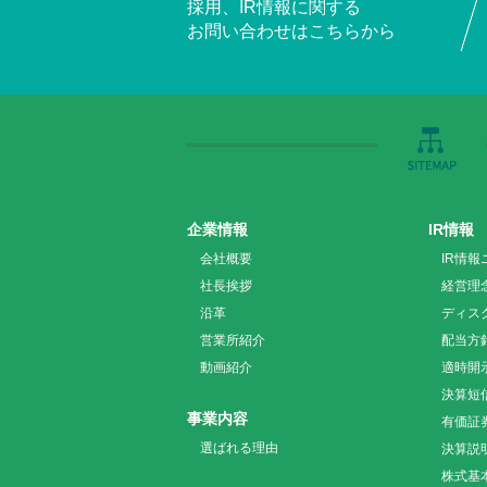
採用、IR情報に関する
お問い合わせはこちらから
企業情報
IR情報
会社概要
IR情報
社長挨拶
経営理
沿革
ディス
営業所紹介
配当方
動画紹介
適時開
決算短
事業内容
有価証
選ばれる理由
決算説
株式基