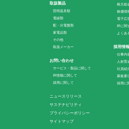
取扱製品
株主総
照明器具類
株価情
電線類
電子広
配・分電盤類
IRに
家電品類
よくあ
その他
採用情
取扱メーカー
仕事内
お問い合わせ
人材育
サービス・製品に関して
社員紹
IR情報に関して
募集要
採用に関して
採用に
ニュースリリース
サステナビリティ
プライバシーポリシー
サイトマップ