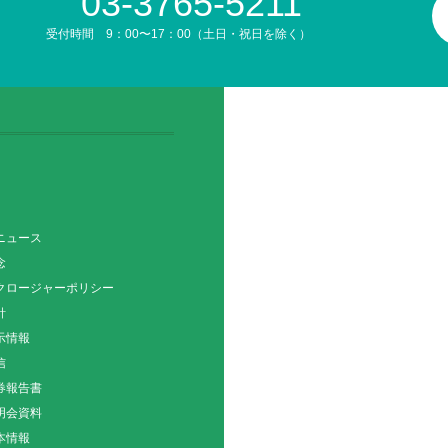
03-3765-5211
受付時間 9：00〜17：00（土日・祝日を除く）
ニュース
念
クロージャーポリシー
針
示情報
信
券報告書
明会資料
本情報