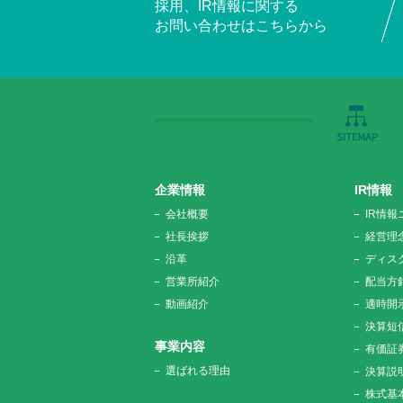
採用、IR情報に関する
お問い合わせはこちらから
企業情報
IR情報
会社概要
IR情報
社長挨拶
経営理
沿革
ディス
営業所紹介
配当方
動画紹介
適時開
決算短
事業内容
有価証
選ばれる理由
決算説
株式基