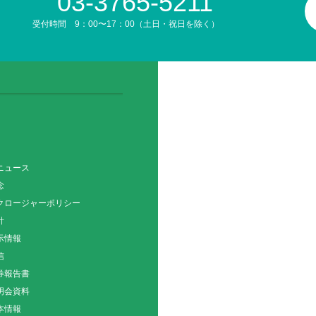
03-3765-5211
受付時間 9：00〜17：00（土日・祝日を除く）
ニュース
念
クロージャーポリシー
針
示情報
信
券報告書
明会資料
本情報