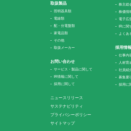
取扱製品
株主総
照明器具類
株価情
電線類
電子広
配・分電盤類
IRに
家電品類
よくあ
その他
採用情
取扱メーカー
仕事内
お問い合わせ
人材育
サービス・製品に関して
社員紹
IR情報に関して
募集要
採用に関して
採用に
ニュースリリース
サステナビリティ
プライバシーポリシー
サイトマップ