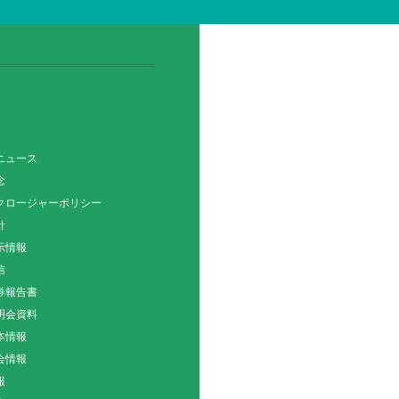
ニュース
念
クロージャーポリシー
針
示情報
信
券報告書
明会資料
本情報
会情報
報