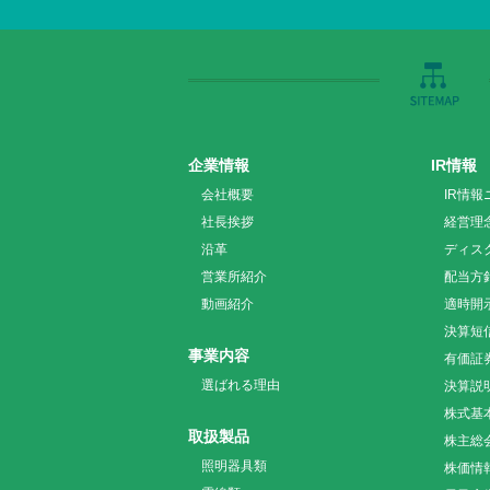
企業情報
IR情報
会社概要
IR情報
社長挨拶
経営理
沿革
ディス
営業所紹介
配当方
動画紹介
適時開
決算短
事業内容
有価証
選ばれる理由
決算説
株式基
取扱製品
株主総
照明器具類
株価情