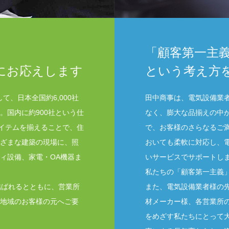
「顧客第一主
にお応えします
という考え方
て、日本全国約6,000社
田中商事は、電気設備業
。国内に約900社という仕
なく、膨大な品揃えの中
アイテムを揃えることで、住
で、お客様のさらなるご
ざまな建築の現場に、照
おいても柔軟に対応し、
ィ設備、家電・OA機器ま
いサービスでサポートし
私たちの「顧客第一主義
結ばれるとともに、営業所
また、電気設備業者様の
地域のお客様の元へご要
材メーカー様、各営業所
をめざす私たちにとって