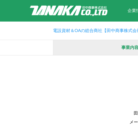
企業
電設資材＆OAの総合商社【田中商事株式会
事業内
田
メー