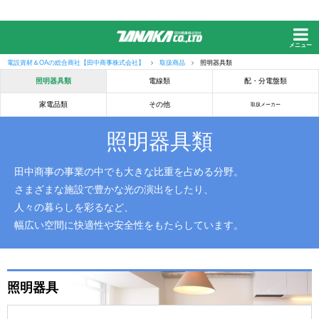
メニュー
電設資材＆OAの総合商社【田中商事株式会社】
取扱商品
照明器具類
照明器具類
電線類
配・分電盤類
家電品類
その他
取扱メーカー
照明器具類
田中商事の事業の中でも大きな比重を占める分野。
さまざまな施設で豊かな光の演出をしたり、
人々の暮らしを彩るなど、
幅広い空間に快適性や安全性をもたらしています。
タイトルイメージ
照明器具